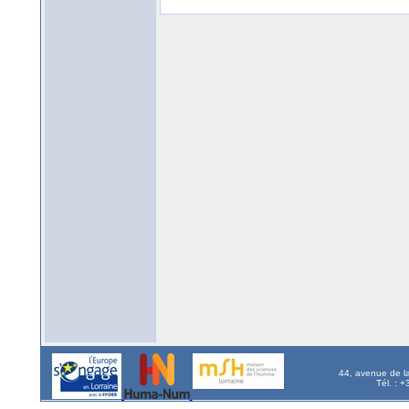
44, avenue de l
Tél. : 