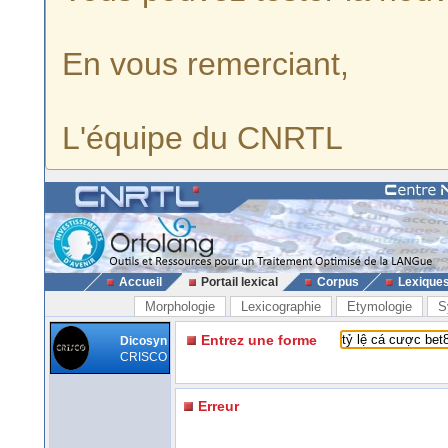
En vous remerciant,
L'équipe du CNRTL
Accueil
Portail lexical
Corpus
Lexique
Morphologie
Lexicographie
Etymologie
S
Entrez une forme
Dicosyn
CRISCO
Erreur