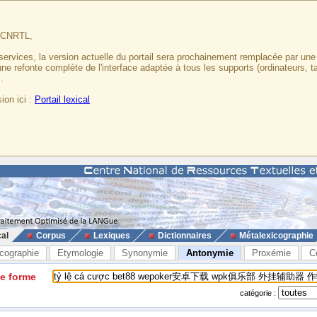
u CNRTL,
services, la version actuelle du portail sera prochainement remplacée par un
 une refonte complète de l'interface adaptée à tous les supports (ordinateurs, t
.
ion ici :
Portail lexical
cal
Corpus
Lexiques
Dictionnaires
Métalexicographie
cographie
Etymologie
Synonymie
Antonymie
Proxémie
C
ne forme
catégorie :