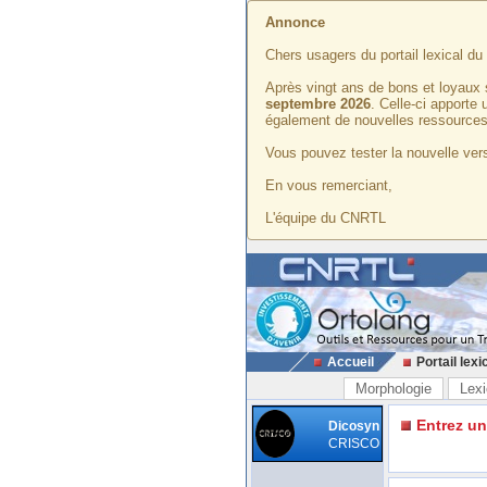
Annonce
Chers usagers du portail lexical d
Après vingt ans de bons et loyaux 
septembre 2026
. Celle-ci apporte
également de nouvelles ressources
Vous pouvez tester la nouvelle vers
En vous remerciant,
L'équipe du CNRTL
Accueil
Portail lexi
Morphologie
Lexi
Entrez u
Dicosyn
CRISCO