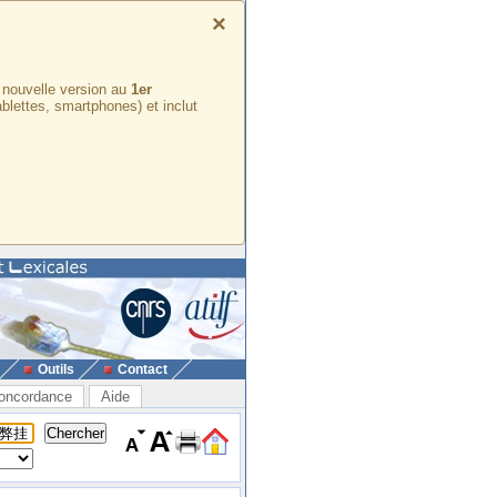
×
e nouvelle version au
1er
ablettes, smartphones) et inclut
Outils
Contact
oncordance
Aide