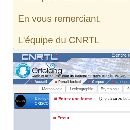
En vous remerciant,
L'équipe du CNRTL
Accueil
Portail lexical
Corpus
Lexique
Morphologie
Lexicographie
Etymologie
S
Entrez une forme
Dicosyn
CRISCO
Erreur