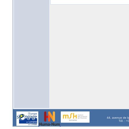
44, avenue de l
Tél. : 