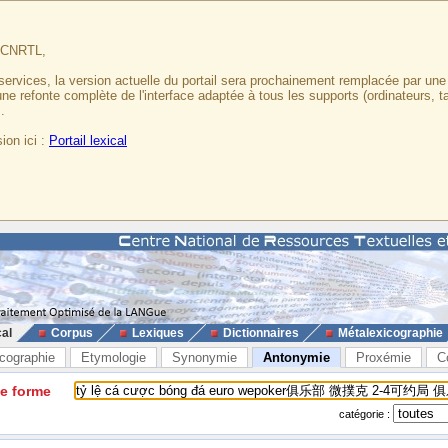
u CNRTL,
services, la version actuelle du portail sera prochainement remplacée par un
 une refonte complète de l'interface adaptée à tous les supports (ordinateurs, t
.
ion ici :
Portail lexical
cal
Corpus
Lexiques
Dictionnaires
Métalexicographie
cographie
Etymologie
Synonymie
Antonymie
Proxémie
C
ne forme
catégorie :