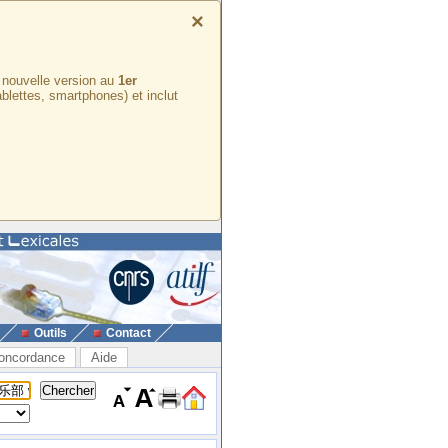
×
e nouvelle version au
1er
ablettes, smartphones) et inclut
Outils
Contact
oncordance
Aide