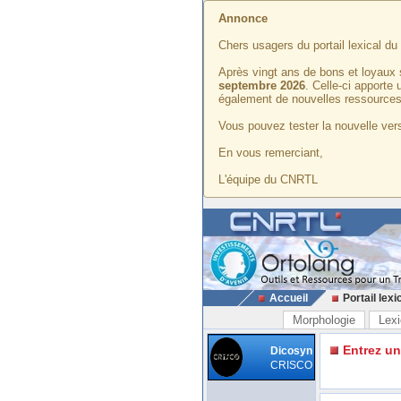
Annonce
Chers usagers du portail lexical d
Après vingt ans de bons et loyaux 
septembre 2026
. Celle-ci apporte
également de nouvelles ressources
Vous pouvez tester la nouvelle vers
En vous remerciant,
L'équipe du CNRTL
Accueil
Portail lexi
Morphologie
Lexi
Entrez u
Dicosyn
CRISCO