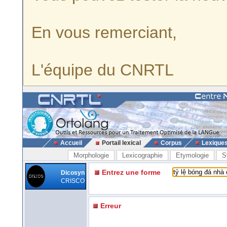
En vous remerciant,
L'équipe du CNRTL
Accueil
Portail lexical
Corpus
Lexique
Morphologie
Lexicographie
Etymologie
S
Entrez une forme
Dicosyn
CRISCO
Erreur