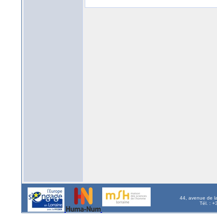
44, avenue de l
Tél. : 