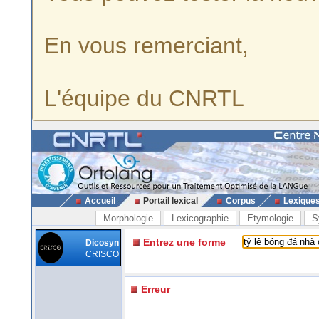
En vous remerciant,
L'équipe du CNRTL
Accueil
Portail lexical
Corpus
Lexique
Morphologie
Lexicographie
Etymologie
S
Entrez une forme
Dicosyn
CRISCO
Erreur