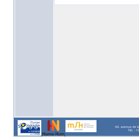
44, avenue de l
Tél. : 