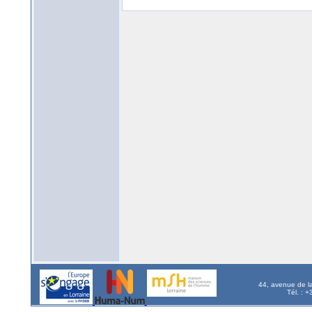
44, avenue de l
Tél. : 