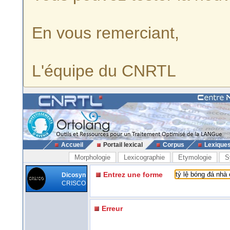
En vous remerciant,
L'équipe du CNRTL
Accueil
Portail lexical
Corpus
Lexique
Morphologie
Lexicographie
Etymologie
S
Entrez une forme
Dicosyn
CRISCO
Erreur