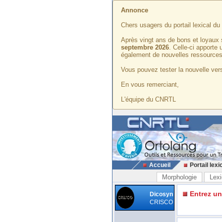
Annonce
Chers usagers du portail lexical d
Après vingt ans de bons et loyaux 
septembre 2026
. Celle-ci apporte
également de nouvelles ressources
Vous pouvez tester la nouvelle vers
En vous remerciant,
L'équipe du CNRTL
Accueil
Portail lexi
Morphologie
Lexi
Entrez u
Dicosyn
CRISCO