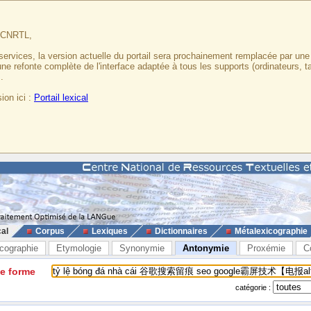
u CNRTL,
services, la version actuelle du portail sera prochainement remplacée par un
 une refonte complète de l'interface adaptée à tous les supports (ordinateurs, t
.
ion ici :
Portail lexical
cal
Corpus
Lexiques
Dictionnaires
Métalexicographie
cographie
Etymologie
Synonymie
Antonymie
Proxémie
C
ne forme
catégorie :