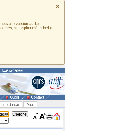
×
e nouvelle version au
1er
ablettes, smartphones) et inclut
Outils
Contact
oncordance
Aide