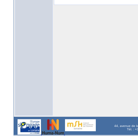
44, avenue de l
Tél. : 