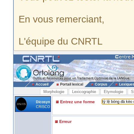
En vous remerciant,
L'équipe du CNRTL
Accueil
Portail lexical
Corpus
Lexique
Morphologie
Lexicographie
Etymologie
S
Entrez une forme
Dicosyn
CRISCO
Erreur