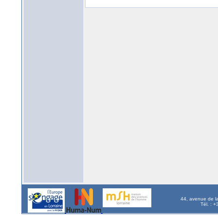
44, avenue de l
Tél. : 