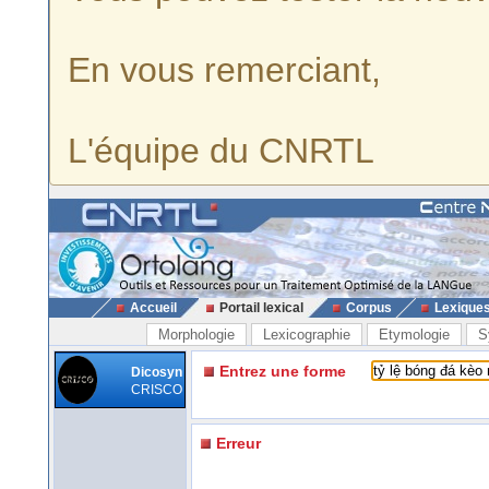
En vous remerciant,
L'équipe du CNRTL
Accueil
Portail lexical
Corpus
Lexique
Morphologie
Lexicographie
Etymologie
S
Entrez une forme
Dicosyn
CRISCO
Erreur