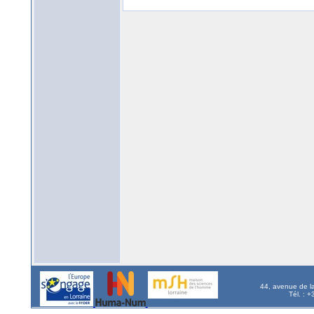
44, avenue de l
Tél. : 