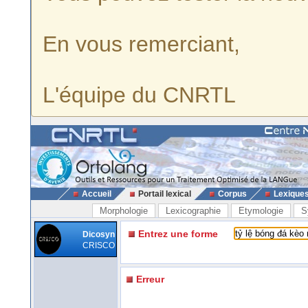
En vous remerciant,
L'équipe du CNRTL
Accueil
Portail lexical
Corpus
Lexique
Morphologie
Lexicographie
Etymologie
S
Entrez une forme
Dicosyn
CRISCO
Erreur