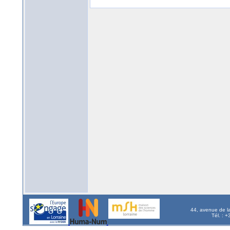
44, avenue de l
Tél. : 