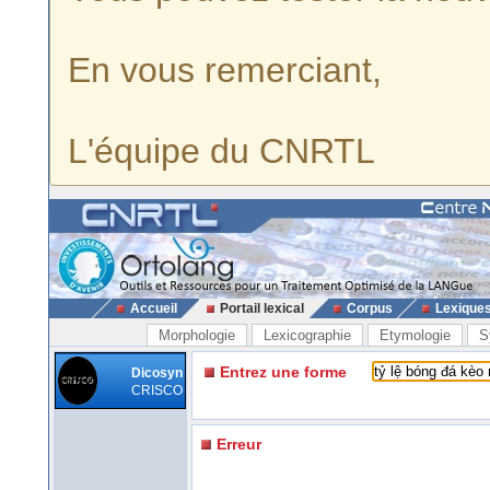
En vous remerciant,
L'équipe du CNRTL
Accueil
Portail lexical
Corpus
Lexique
Morphologie
Lexicographie
Etymologie
S
Entrez une forme
Dicosyn
CRISCO
Erreur