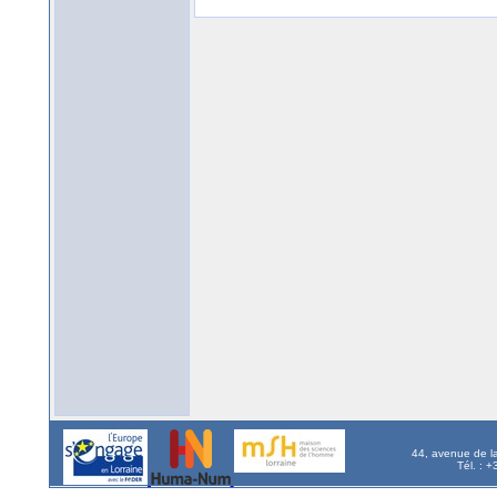
44, avenue de l
Tél. : 