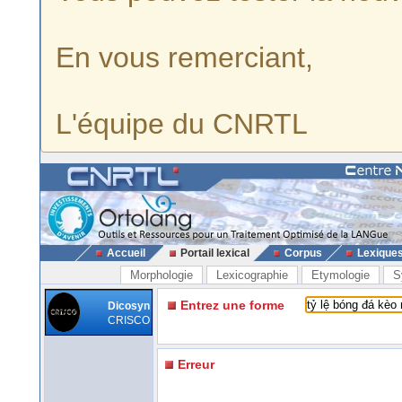
En vous remerciant,
L'équipe du CNRTL
Accueil
Portail lexical
Corpus
Lexique
Morphologie
Lexicographie
Etymologie
S
Entrez une forme
Dicosyn
CRISCO
Erreur