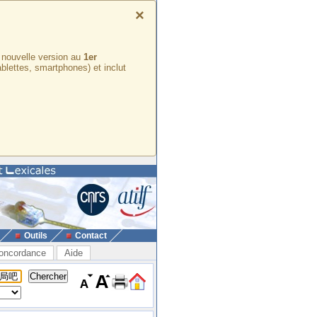
×
e nouvelle version au
1er
ablettes, smartphones) et inclut
Outils
Contact
oncordance
Aide