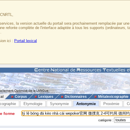
u CNRTL,
services, la version actuelle du portail sera prochainement remplacée par un
 une refonte complète de l'interface adaptée à tous les supports (ordinateurs, t
.
ion ici :
Portail lexical
cal
Corpus
Lexiques
Dictionnaires
Métalexicographie
cographie
Etymologie
Synonymie
Antonymie
Proxémie
C
ne forme
catégorie :