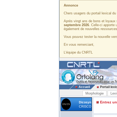
Annonce
Chers usagers du portail lexical d
Après vingt ans de bons et loyaux 
septembre 2026
. Celle-ci apporte
également de nouvelles ressources
Vous pouvez tester la nouvelle vers
En vous remerciant,
L'équipe du CNRTL
Accueil
Portail lexi
Morphologie
Lexi
Entrez u
Dicosyn
CRISCO