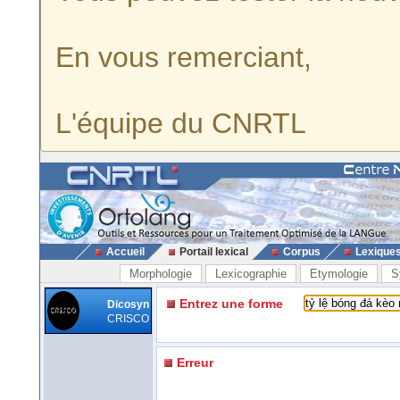
En vous remerciant,
L'équipe du CNRTL
Accueil
Portail lexical
Corpus
Lexique
Morphologie
Lexicographie
Etymologie
S
Entrez une forme
Dicosyn
CRISCO
Erreur