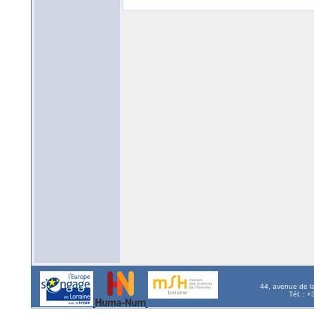
44, avenue de l
Tél. : 