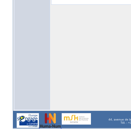
44, avenue de l
Tél. : 