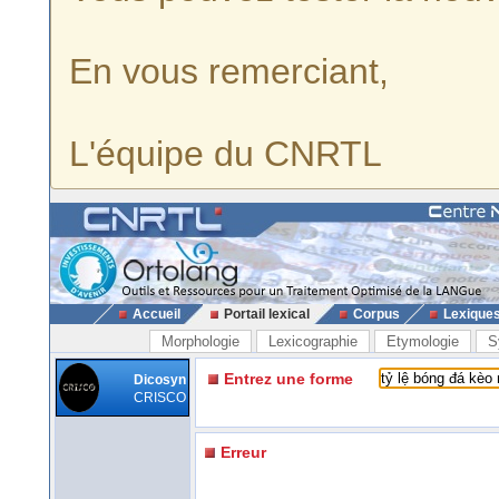
En vous remerciant,
L'équipe du CNRTL
Accueil
Portail lexical
Corpus
Lexique
Morphologie
Lexicographie
Etymologie
S
Entrez une forme
Dicosyn
CRISCO
Erreur