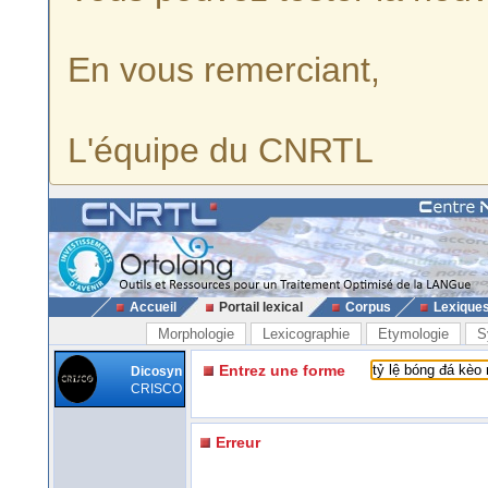
En vous remerciant,
L'équipe du CNRTL
Accueil
Portail lexical
Corpus
Lexique
Morphologie
Lexicographie
Etymologie
S
Entrez une forme
Dicosyn
CRISCO
Erreur