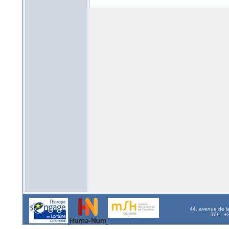
44, avenue de l
Tél. : 