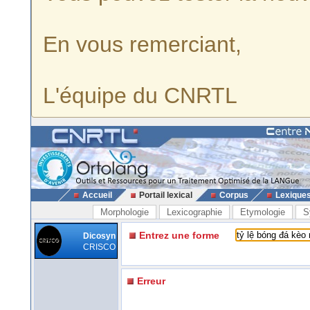
En vous remerciant,
L'équipe du CNRTL
Accueil
Portail lexical
Corpus
Lexique
Morphologie
Lexicographie
Etymologie
S
Entrez une forme
Dicosyn
CRISCO
Erreur