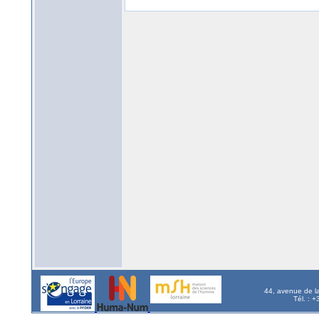
44, avenue de l
Tél. : 