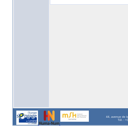
44, avenue de l
Tél. : 