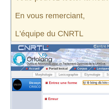
En vous remerciant,
L'équipe du CNRTL
Accueil
Portail lexical
Corpus
Lexique
Morphologie
Lexicographie
Etymologie
S
Entrez une forme
Dicosyn
CRISCO
Erreur