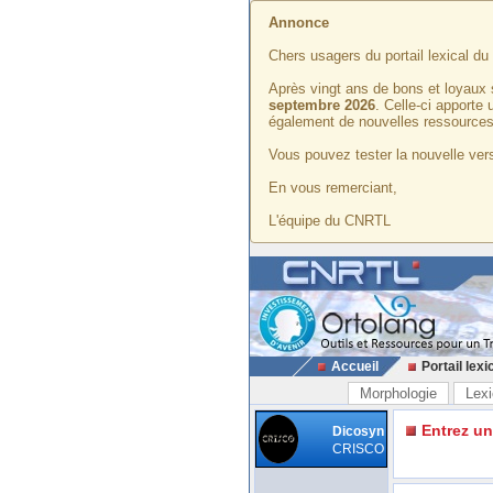
Annonce
Chers usagers du portail lexical d
Après vingt ans de bons et loyaux 
septembre 2026
. Celle-ci apporte
également de nouvelles ressources
Vous pouvez tester la nouvelle vers
En vous remerciant,
L'équipe du CNRTL
Accueil
Portail lexi
Morphologie
Lexi
Entrez u
Dicosyn
CRISCO