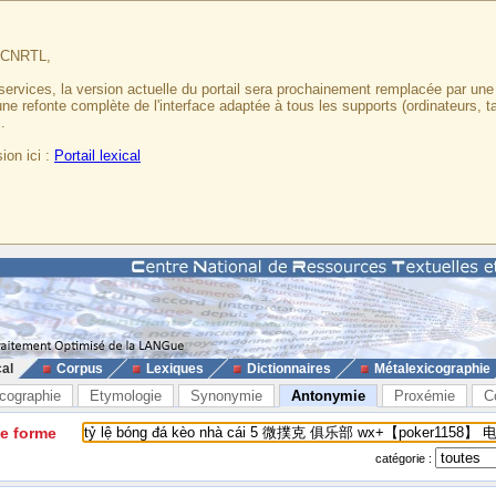
u CNRTL,
services, la version actuelle du portail sera prochainement remplacée par un
 une refonte complète de l'interface adaptée à tous les supports (ordinateurs, t
.
ion ici :
Portail lexical
cal
Corpus
Lexiques
Dictionnaires
Métalexicographie
cographie
Etymologie
Synonymie
Antonymie
Proxémie
C
ne forme
catégorie :