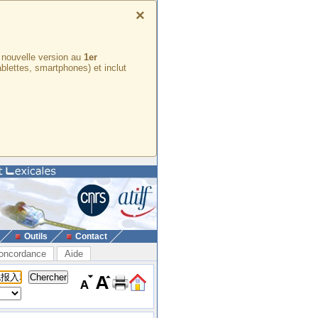
×
e nouvelle version au
1er
ablettes, smartphones) et inclut
Outils
Contact
oncordance
Aide