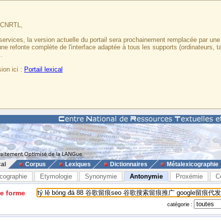
u CNRTL,
services, la version actuelle du portail sera prochainement remplacée par un
 une refonte complète de l'interface adaptée à tous les supports (ordinateurs, t
.
ion ici :
Portail lexical
cal
Corpus
Lexiques
Dictionnaires
Métalexicographie
cographie
Etymologie
Synonymie
Antonymie
Proxémie
C
ne forme
catégorie :