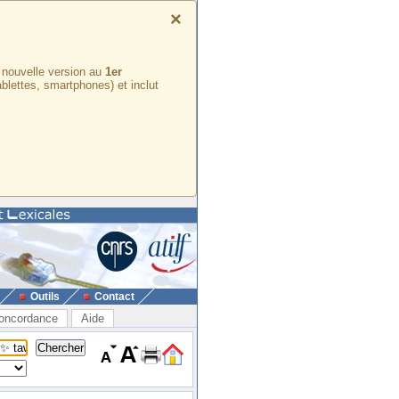
×
e nouvelle version au
1er
ablettes, smartphones) et inclut
Outils
Contact
oncordance
Aide