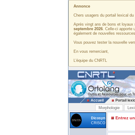
Annonce
Chers usagers du portail lexical d
Après vingt ans de bons et loyaux 
septembre 2026
. Celle-ci apporte
également de nouvelles ressources
Vous pouvez tester la nouvelle vers
En vous remerciant,
L'équipe du CNRTL
Accueil
Portail lexi
Morphologie
Lexi
Entrez u
Dicosyn
CRISCO