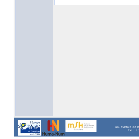
44, avenue de l
Tél. : 