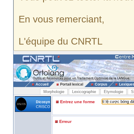
En vous remerciant,
L'équipe du CNRTL
Accueil
Portail lexical
Corpus
Lexique
Morphologie
Lexicographie
Etymologie
S
Entrez une forme
Dicosyn
CRISCO
Erreur