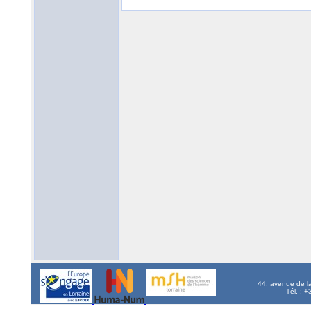
44, avenue de l
Tél. : 