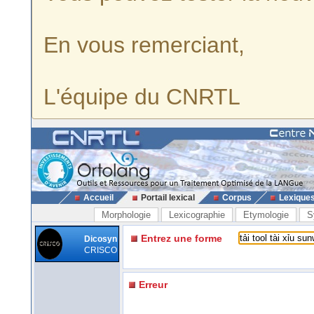
En vous remerciant,
L'équipe du CNRTL
Accueil
Portail lexical
Corpus
Lexique
Morphologie
Lexicographie
Etymologie
S
Entrez une forme
Dicosyn
CRISCO
Erreur