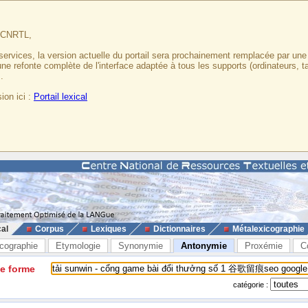
u CNRTL,
services, la version actuelle du portail sera prochainement remplacée par un
 une refonte complète de l'interface adaptée à tous les supports (ordinateurs, t
.
ion ici :
Portail lexical
cal
Corpus
Lexiques
Dictionnaires
Métalexicographie
cographie
Etymologie
Synonymie
Antonymie
Proxémie
C
ne forme
catégorie :