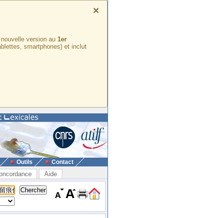
×
e nouvelle version au
1er
ablettes, smartphones) et inclut
Outils
Contact
oncordance
Aide