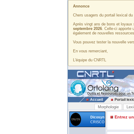
Annonce
Chers usagers du portail lexical d
Après vingt ans de bons et loyaux 
septembre 2026
. Celle-ci apporte
également de nouvelles ressources
Vous pouvez tester la nouvelle vers
En vous remerciant,
L'équipe du CNRTL
Accueil
Portail lexi
Morphologie
Lexi
Entrez u
Dicosyn
CRISCO