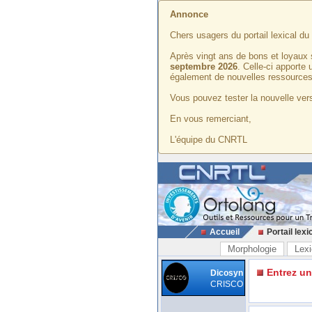
Annonce
Chers usagers du portail lexical d
Après vingt ans de bons et loyaux 
septembre 2026
. Celle-ci apporte
également de nouvelles ressources
Vous pouvez tester la nouvelle vers
En vous remerciant,
L'équipe du CNRTL
Accueil
Portail lexi
Morphologie
Lexi
Entrez u
Dicosyn
CRISCO