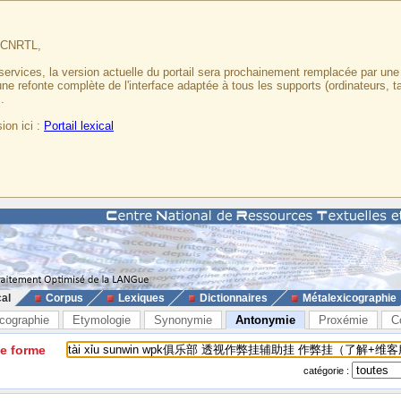
u CNRTL,
services, la version actuelle du portail sera prochainement remplacée par un
 une refonte complète de l'interface adaptée à tous les supports (ordinateurs, t
.
ion ici :
Portail lexical
cal
Corpus
Lexiques
Dictionnaires
Métalexicographie
cographie
Etymologie
Synonymie
Antonymie
Proxémie
C
ne forme
catégorie :