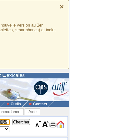
×
e nouvelle version au
1er
ablettes, smartphones) et inclut
Outils
Contact
oncordance
Aide