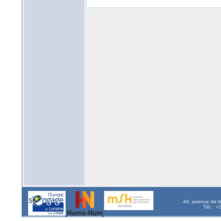
44, avenue de l
Tél. : 