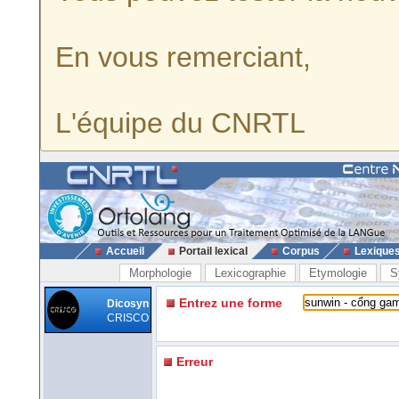
En vous remerciant,
L'équipe du CNRTL
Accueil
Portail lexical
Corpus
Lexique
Morphologie
Lexicographie
Etymologie
S
Entrez une forme
Dicosyn
CRISCO
Erreur