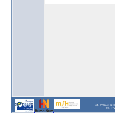
44, avenue de l
Tél. : 