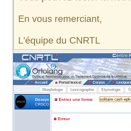
En vous remerciant,
L'équipe du CNRTL
Accueil
Portail lexical
Corpus
Lexique
Morphologie
Lexicographie
Etymologie
S
Entrez une forme
Dicosyn
CRISCO
Erreur