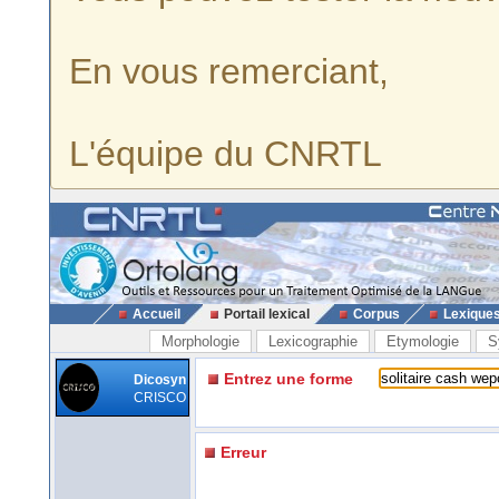
En vous remerciant,
L'équipe du CNRTL
Accueil
Portail lexical
Corpus
Lexique
Morphologie
Lexicographie
Etymologie
S
Entrez une forme
Dicosyn
CRISCO
Erreur