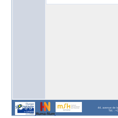
44, avenue de l
Tél. : 