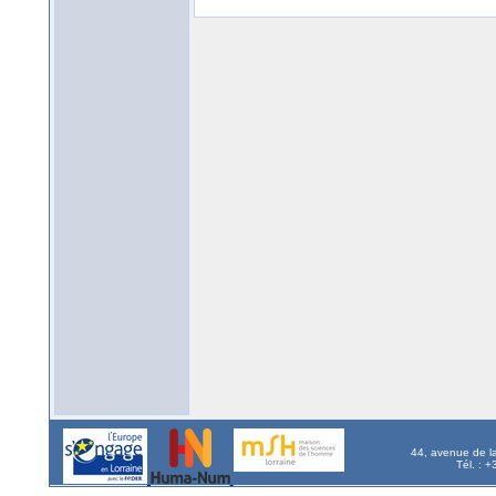
44, avenue de l
Tél. : 