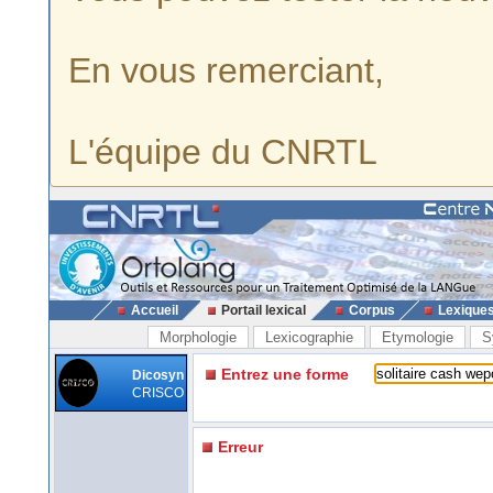
En vous remerciant,
L'équipe du CNRTL
Accueil
Portail lexical
Corpus
Lexique
Morphologie
Lexicographie
Etymologie
S
Entrez une forme
Dicosyn
CRISCO
Erreur