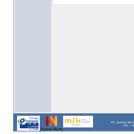
44, avenue de l
Tél. : 