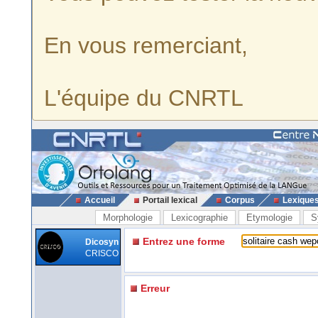
En vous remerciant,
L'équipe du CNRTL
Accueil
Portail lexical
Corpus
Lexique
Morphologie
Lexicographie
Etymologie
S
Entrez une forme
Dicosyn
CRISCO
Erreur