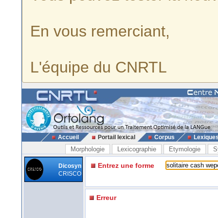
En vous remerciant,
L'équipe du CNRTL
Accueil
Portail lexical
Corpus
Lexique
Morphologie
Lexicographie
Etymologie
S
Entrez une forme
Dicosyn
CRISCO
Erreur