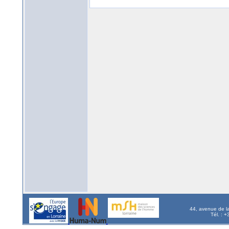
44, avenue de l
Tél. : 