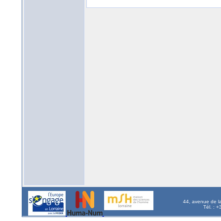
44, avenue de l
Tél. : 