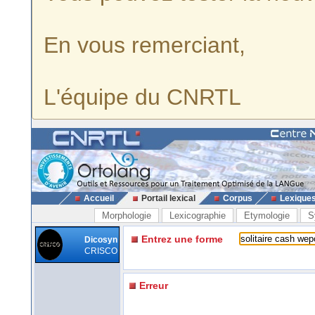
En vous remerciant,
L'équipe du CNRTL
Accueil
Portail lexical
Corpus
Lexique
Morphologie
Lexicographie
Etymologie
S
Entrez une forme
Dicosyn
CRISCO
Erreur