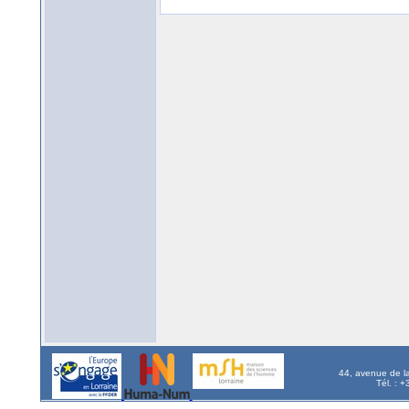
44, avenue de l
Tél. : 