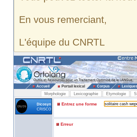
En vous remerciant,
L'équipe du CNRTL
Accueil
Portail lexical
Corpus
Lexique
Morphologie
Lexicographie
Etymologie
S
Entrez une forme
Dicosyn
CRISCO
Erreur