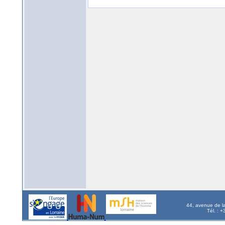
44, avenue de l
Tél. : 