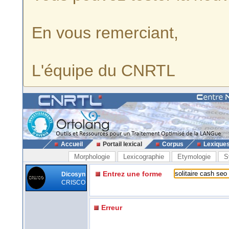
En vous remerciant,
L'équipe du CNRTL
Accueil
Portail lexical
Corpus
Lexique
Morphologie
Lexicographie
Etymologie
S
Entrez une forme
Dicosyn
CRISCO
Erreur