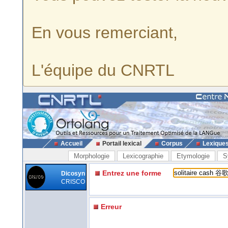
En vous remerciant,
L'équipe du CNRTL
Accueil
Portail lexical
Corpus
Lexique
Morphologie
Lexicographie
Etymologie
S
Entrez une forme
Dicosyn
CRISCO
Erreur