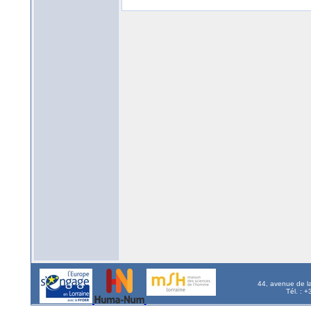
44, avenue de l
Tél. : 