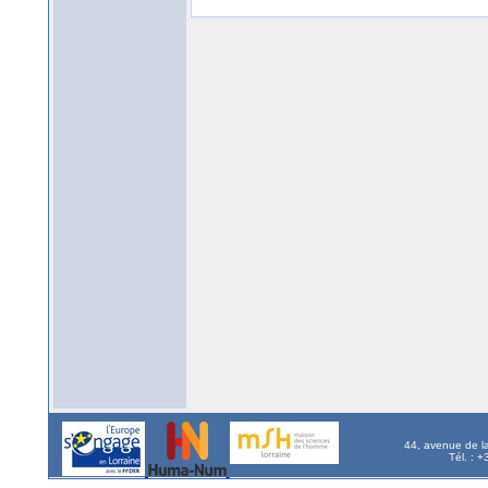
44, avenue de l
Tél. : 