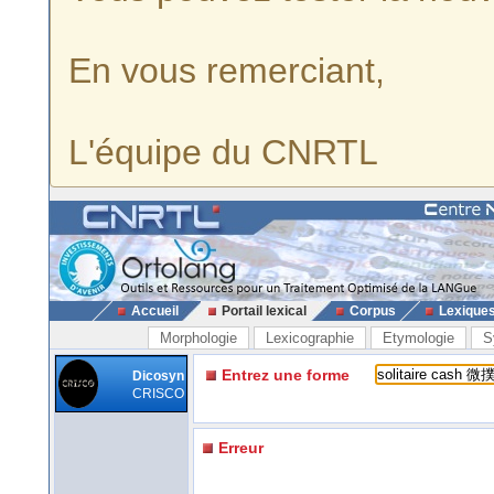
En vous remerciant,
L'équipe du CNRTL
Accueil
Portail lexical
Corpus
Lexique
Morphologie
Lexicographie
Etymologie
S
Entrez une forme
Dicosyn
CRISCO
Erreur