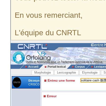
En vous remerciant,
L'équipe du CNRTL
Accueil
Portail lexical
Corpus
Lexique
Morphologie
Lexicographie
Etymologie
S
Entrez une forme
Dicosyn
CRISCO
Erreur