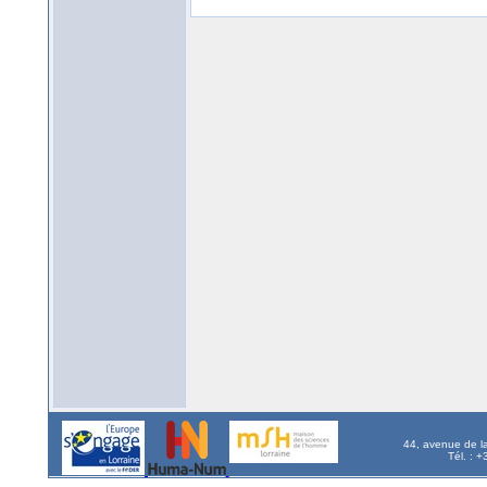
44, avenue de l
Tél. : 