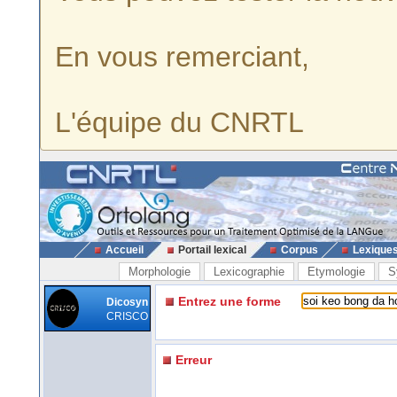
En vous remerciant,
L'équipe du CNRTL
Accueil
Portail lexical
Corpus
Lexique
Morphologie
Lexicographie
Etymologie
S
Entrez une forme
Dicosyn
CRISCO
Erreur