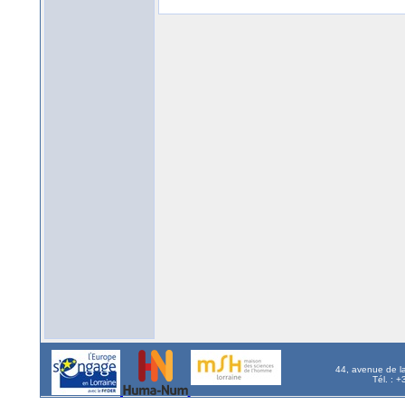
44, avenue de l
Tél. : 