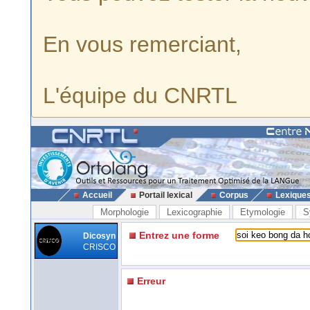
En vous remerciant,
L'équipe du CNRTL
Accueil
Portail lexical
Corpus
Lexique
Morphologie
Lexicographie
Etymologie
S
Entrez une forme
Dicosyn
CRISCO
Erreur