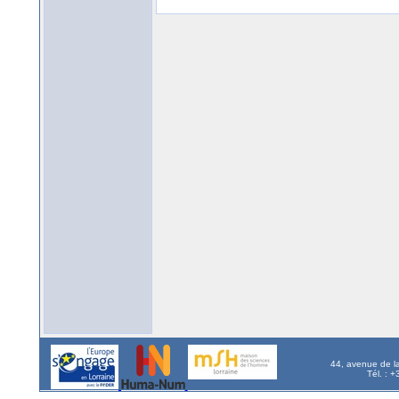
44, avenue de l
Tél. : 