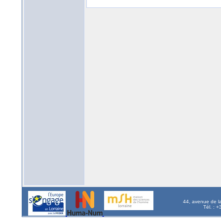
44, avenue de l
Tél. : 