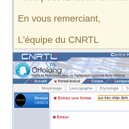
En vous remerciant,
L'équipe du CNRTL
Accueil
Portail lexical
Corpus
Lexique
Morphologie
Lexicographie
Etymologie
S
Entrez une forme
Dicosyn
CRISCO
Erreur