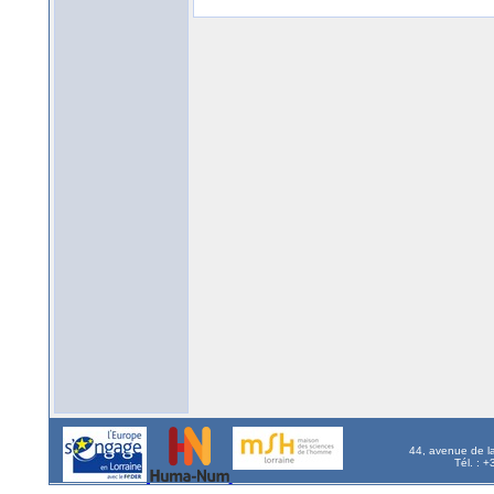
44, avenue de l
Tél. : 