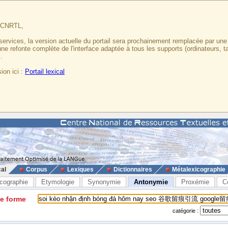
u CNRTL,
services, la version actuelle du portail sera prochainement remplacée par un
 une refonte complète de l'interface adaptée à tous les supports (ordinateurs, t
.
ion ici :
Portail lexical
cal
Corpus
Lexiques
Dictionnaires
Métalexicographie
cographie
Etymologie
Synonymie
Antonymie
Proxémie
C
ne forme
catégorie :