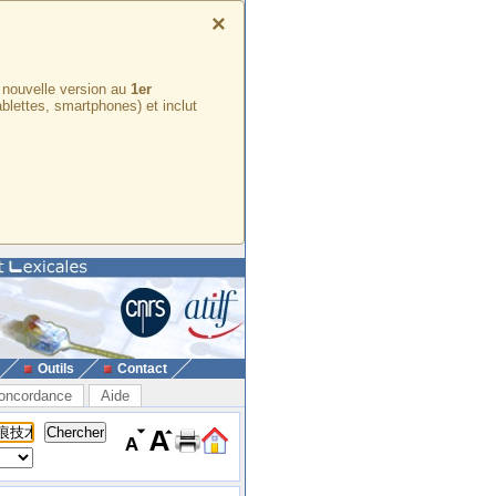
×
e nouvelle version au
1er
ablettes, smartphones) et inclut
Outils
Contact
oncordance
Aide