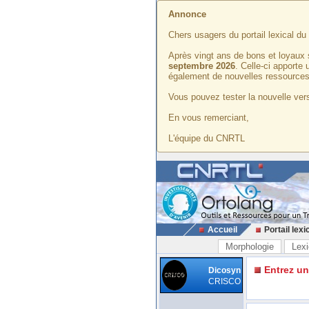
Annonce
Chers usagers du portail lexical d
Après vingt ans de bons et loyaux 
septembre 2026
. Celle-ci apporte
également de nouvelles ressources
Vous pouvez tester la nouvelle vers
En vous remerciant,
L'équipe du CNRTL
Accueil
Portail lexi
Morphologie
Lexi
Entrez u
Dicosyn
CRISCO