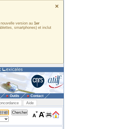
×
e nouvelle version au
1er
ablettes, smartphones) et inclut
Outils
Contact
oncordance
Aide