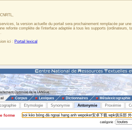
u CNRTL,
services, la version actuelle du portail sera prochainement remplacée par un
 une refonte complète de l'interface adaptée à tous les supports (ordinateurs, t
.
ion ici :
Portail lexical
cal
Corpus
Lexiques
Dictionnaires
Métalexicographie
cographie
Etymologie
Synonymie
Antonymie
Proxémie
C
ne forme
catégorie :