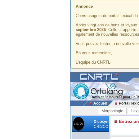
Annonce
Chers usagers du portail lexical d
Après vingt ans de bons et loyaux 
septembre 2026
. Celle-ci apporte
également de nouvelles ressources
Vous pouvez tester la nouvelle vers
En vous remerciant,
L'équipe du CNRTL
Accueil
Portail lexi
Morphologie
Lexi
Entrez u
Dicosyn
CRISCO