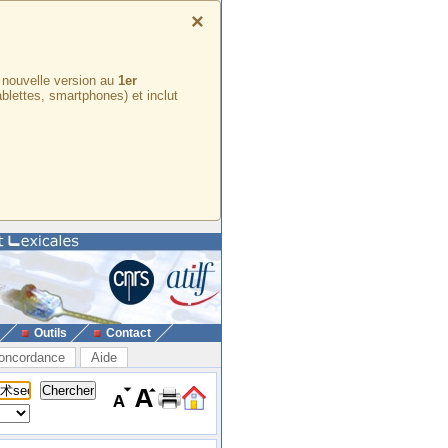
×
e nouvelle version au
1er
ablettes, smartphones) et inclut
Outils
Contact
oncordance
Aide