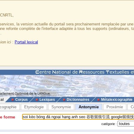
u CNRTL,
services, la version actuelle du portail sera prochainement remplacée par un
 une refonte complète de l'interface adaptée à tous les supports (ordinateurs, t
.
ion ici :
Portail lexical
cal
Corpus
Lexiques
Dictionnaires
Métalexicographie
cographie
Etymologie
Synonymie
Antonymie
Proxémie
C
ne forme
catégorie :