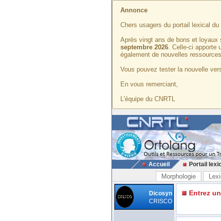
Annonce
Chers usagers du portail lexical d
Après vingt ans de bons et loyaux 
septembre 2026
. Celle-ci apporte
également de nouvelles ressources
Vous pouvez tester la nouvelle vers
En vous remerciant,
L'équipe du CNRTL
Accueil
Portail lexi
Morphologie
Lexi
Entrez u
Dicosyn
CRISCO