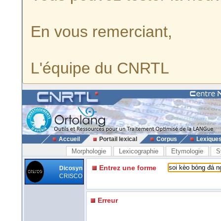
En vous remerciant,
L'équipe du CNRTL
Accueil
Portail lexical
Corpus
Lexique
Morphologie
Lexicographie
Etymologie
S
Entrez une forme
Dicosyn
CRISCO
Erreur