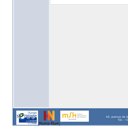
44, avenue de l
Tél. : 