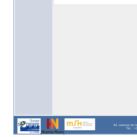
44, avenue de l
Tél. : 