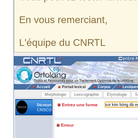
En vous remerciant,
L'équipe du CNRTL
Accueil
Portail lexical
Corpus
Lexique
Morphologie
Lexicographie
Etymologie
S
Entrez une forme
Dicosyn
CRISCO
Erreur