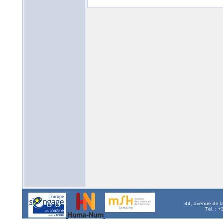
44, avenue de l
Tél. : 