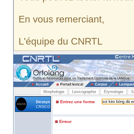
En vous remerciant,
L'équipe du CNRTL
Accueil
Portail lexical
Corpus
Lexique
Morphologie
Lexicographie
Etymologie
S
Entrez une forme
Dicosyn
CRISCO
Erreur