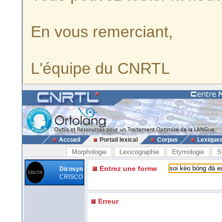
En vous remerciant,
L'équipe du CNRTL
Accueil
Portail lexical
Corpus
Lexique
Morphologie
Lexicographie
Etymologie
S
Entrez une forme
Dicosyn
CRISCO
Erreur