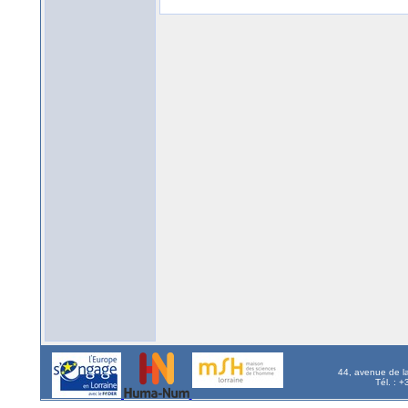
44, avenue de l
Tél. : 