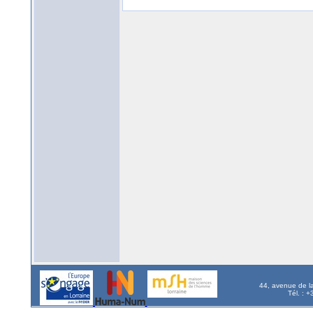
44, avenue de l
Tél. : 