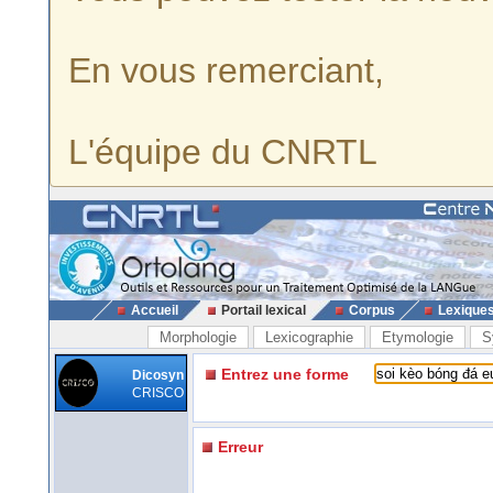
En vous remerciant,
L'équipe du CNRTL
Accueil
Portail lexical
Corpus
Lexique
Morphologie
Lexicographie
Etymologie
S
Entrez une forme
Dicosyn
CRISCO
Erreur