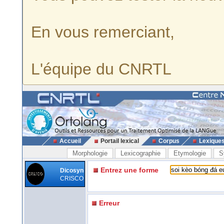
En vous remerciant,
L'équipe du CNRTL
Accueil
Portail lexical
Corpus
Lexique
Morphologie
Lexicographie
Etymologie
S
Entrez une forme
Dicosyn
CRISCO
Erreur