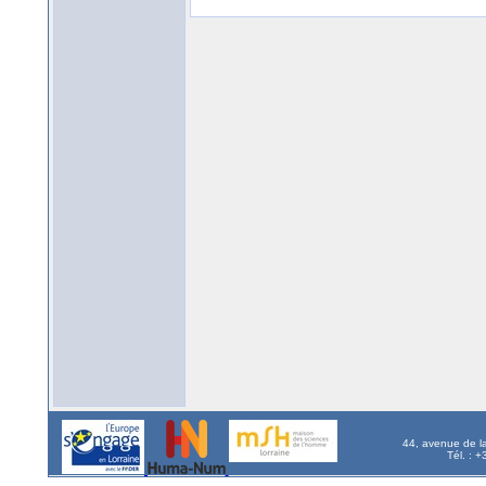
44, avenue de l
Tél. : 